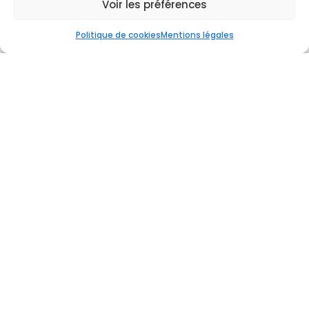
Voir les préférences
Politique de cookies
Mentions légales
Contactez-nous
Poussez les portes de notre boucherie à
Huismes
et profitez d'une charcuterie au
goût unique. Pour avoir plus d’informations
sur notre charcuterie faite maison,
n’hésitez pas à nous contacter.

02 47 95 54 32